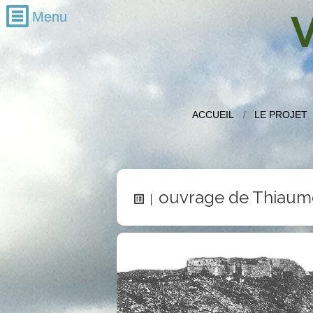
V
Recherche
Mois par mois
décembre 2016
ACCUEIL
LE PROJET
novembre 2016
octobre 2016
septembre 2016
ouvrage de Thiaum
juillet 2016
juin 2016
mai 2016
avril 2016
mars 2016