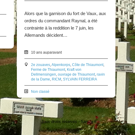
Alors que la garnison du fort de Vaux, aux
ordres du commandant Raynal, a été
contrainte à la reddition le 7 juin, les
Allemands décident…
10 ans auparavant
2e zouaves
,
Alpenkorps
,
Côte de Thiaumont
,
Ferme de Thiaumont
,
Kraft von
Dellmensingen
,
ouvrage de Thiaumont
,
ravin
de la Dame
,
RICM
,
SYLVAIN FERREIRA
Non classé
Tous droits réservés - Sam2g.fr