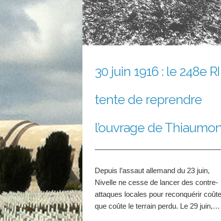
février 2016
Les Amis du Musée de la
Grande Guerre
Le site de la SAM2G
30 juin 1916 : le 248e RI
tente de reprendre
l’ouvrage de Thiaumon
Depuis l’assaut allemand du 23 juin,
Nivelle ne cesse de lancer des contre-
attaques locales pour reconquérir coût
que coûte le terrain perdu. Le 29 juin,…