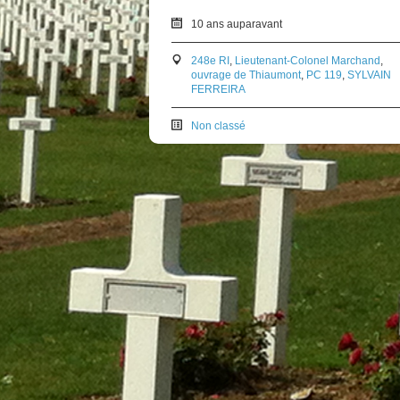
10 ans auparavant
248e RI
,
Lieutenant-Colonel Marchand
,
ouvrage de Thiaumont
,
PC 119
,
SYLVAIN
FERREIRA
Non classé