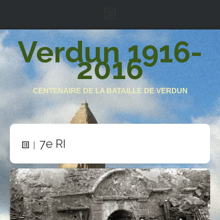
Accueil
Verdun 1916-
2016
Le projet
Armée française
CENTENAIRE DE LA BATAILLE DE VERDUN
Armée impériale
Région fortifiée
Soutenez-nous
7e RI