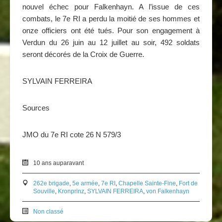
nouvel échec pour Falkenhayn. A l’issue de ces
combats, le 7e RI a perdu la moitié de ses hommes et
onze officiers ont été tués. Pour son engagement à
Verdun du 26 juin au 12 juillet au soir, 492 soldats
seront décorés de la Croix de Guerre.
SYLVAIN FERREIRA
Sources
JMO du 7e RI cote 26 N 579/3
10 ans auparavant
262e brigade
,
5e armée
,
7e RI
,
Chapelle Sainte-Fine
,
Fort de
Souville
,
Kronprinz
,
SYLVAIN FERREIRA
,
von Falkenhayn
Non classé