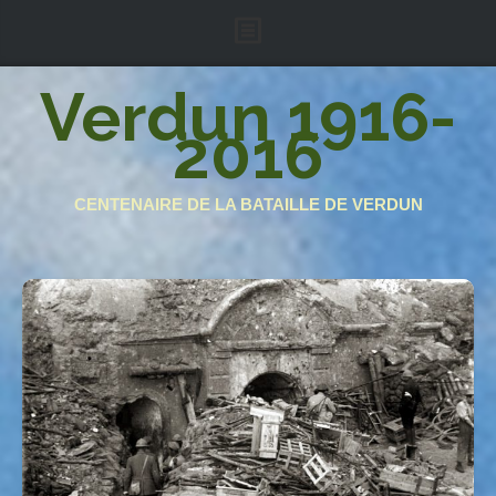
Accueil
Verdun 1916-
2016
Le projet
Armée française
CENTENAIRE DE LA BATAILLE DE VERDUN
Armée impériale
Région fortifiée
Soutenez-nous