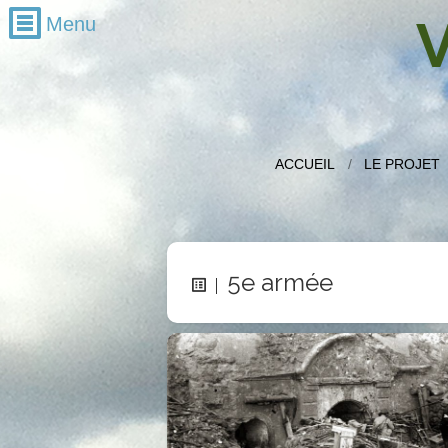
V
Recherche
Mois par mois
décembre 2016
ACCUEIL
LE PROJET
novembre 2016
octobre 2016
septembre 2016
5e armée
juillet 2016
juin 2016
mai 2016
avril 2016
mars 2016