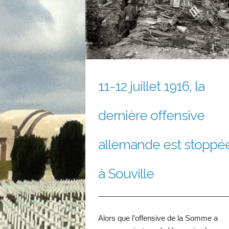
février 2016
Les Amis du Musée de la
Grande Guerre
Le site de la SAM2G
11-12 juillet 1916, la
dernière offensive
allemande est stoppé
à Souville
Alors que l’offensive de la Somme a