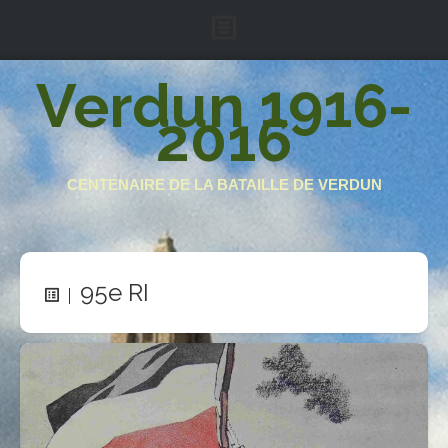
Accueil
Verdun 1916-
2016
Le projet
Armée française
CENTENAIRE DE LA BATAILLE DE VERDUN
Armée impériale
Région fortifiée
Soutenez-nous
95e RI