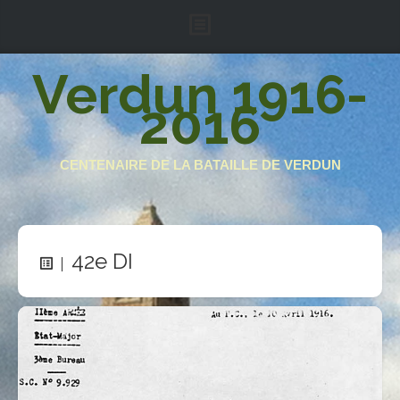
Accueil
Verdun 1916-
2016
Le projet
Armée française
CENTENAIRE DE LA BATAILLE DE VERDUN
Armée impériale
Région fortifiée
Soutenez-nous
42e DI