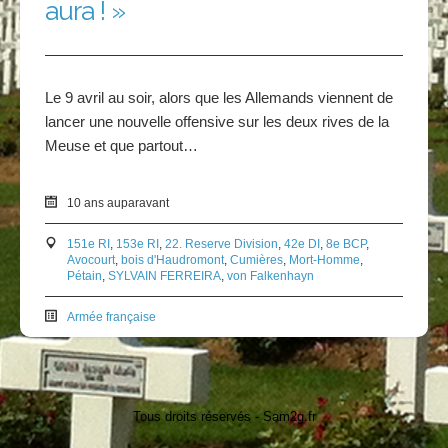
aura ! »
Le 9 avril au soir, alors que les Allemands viennent de
lancer une nouvelle offensive sur les deux rives de la
Meuse et que partout…
10 ans auparavant
151e RI
,
153e RI
,
22. Reserve Division
,
42e DI
,
8e BCP
,
Avocourt
,
bois d'Haudromont
,
Cumières
,
Mort-Homme
,
Pétain
,
SYLVAIN FERREIRA
,
von Falkenhayn
Armée française
Tous droits réservés - Sam2g.fr