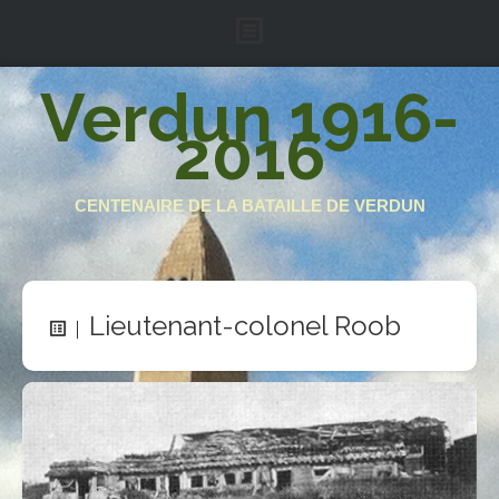
Accueil
Verdun 1916-
2016
Le projet
Armée française
CENTENAIRE DE LA BATAILLE DE VERDUN
Armée impériale
Région fortifiée
Soutenez-nous
Lieutenant-colonel Roob